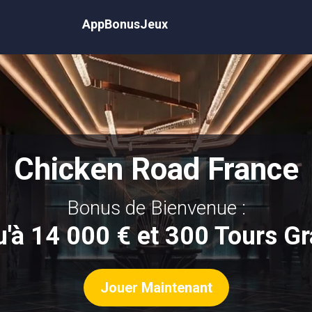
App
Bonus
Jeux
Chicken Road France
Bonus de Bienvenue :
'à 14 000 € et 300 Tours Gr
Jouer Maintenant