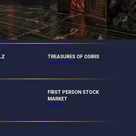
LZ
TREASURES OF OSIRIS
Pragmatic Play
FIRST PERSON STOCK
MARKET
Evolution