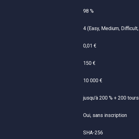
98 %
4 (Easy, Medium, Difficult
0,01 €
150 €
10 000 €
jusqu'à 200 % + 200 tours
Oui, sans inscription
SHA-256