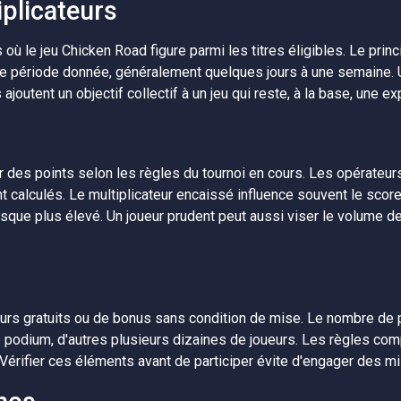
iplicateurs
où le jeu Chicken Road figure parmi les titres éligibles. Le pri
ne période donnée, généralement quelques jours à une semaine. U
joutent un objectif collectif à un jeu qui reste, à la base, une e
des points selon les règles du tournoi en cours. Les opérateurs
nt calculés. Le multiplicateur encaissé influence souvent le score
sque plus élevé. Un joueur prudent peut aussi viser le volume de 
rs gratuits ou de bonus sans condition de mise. Le nombre de p
odium, d'autres plusieurs dizaines de joueurs. Les règles complè
Vérifier ces éléments avant de participer évite d'engager des m