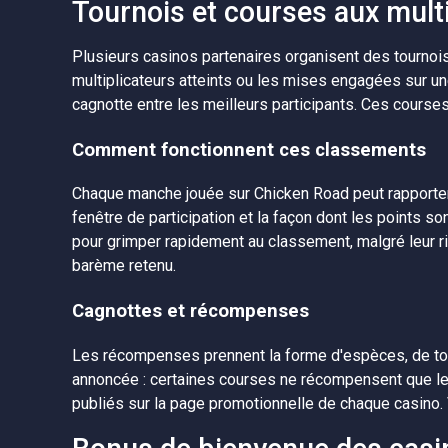
Tournois et courses aux mult
Plusieurs casinos partenaires organisent des tournois 
multiplicateurs atteints ou les mises engagées sur u
cagnotte entre les meilleurs participants. Ces courses a
Comment fonctionnent ces classements
Chaque manche jouée sur Chicken Road peut rapporter 
fenêtre de participation et la façon dont les points so
pour grimper rapidement au classement, malgré leur ri
barème retenu.
Cagnottes et récompenses
Les récompenses prennent la forme d'espèces, de tou
annoncée : certaines courses ne récompensent que le p
publiés sur la page promotionnelle de chaque casino. 