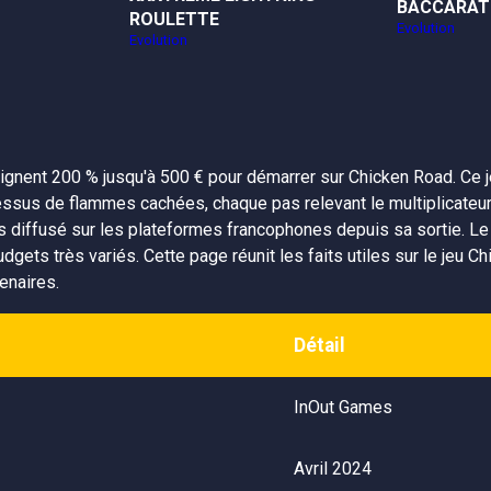
BACCARAT
ROULETTE
Evolution
Evolution
gnent 200 % jusqu'à 500 € pour démarrer sur Chicken Road. Ce je
essus de flammes cachées, chaque pas relevant le multiplicateur
 diffusé sur les plateformes francophones depuis sa sortie. Le 
budgets très variés. Cette page réunit les faits utiles sur le jeu
enaires.
Détail
InOut Games
Avril 2024